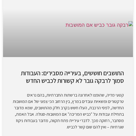
התושבים חוששים, בעירייה מסבירים: העבודות
סמוך לרבקה גובר לא קשורות לכביש החדש
קטעי מדיה, שהופצו לאחרונה ברשתות החברתיות, בהם נראים
טרקטורים ומשאיות עובדים במרץ, בין הרחוב הכי צפוני של אם המושבות
החדשה, לפסי הרכבת, העלו חשש בקרב חלק מהתושבים, שמא מדובר
בתחילת עבודות על "כביש המריבה" אם המושבות-סגולה. אבל האמת,
מסתבר, רחוקה מכך. לדברי עיריית פתח תקווה, מדובר בעבודות ניקוז
שגרתיות – ואין להם שום קשר לכביש.