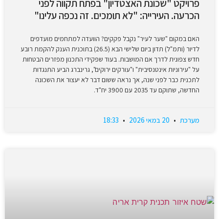
פרויקט "שכונת האצטדיון" בפתח תקווה לפני
הכרעה. העירייה: "לא תומכים. זה נכפה עלינו"
האם במקום "שער לעיר" נקבל פקקים? הוועדה למתחמים מועדפים
לדיור (ותמ"ל) תדון ביום שלישי הבא (26.5) בתוכנית הענק להקמת רובע
חדש צפונית לדרך אם המושבות. בעוד שפקידי התכנון מפזרים הבטחות
על "עירוניות אינטנסיבית" ו"עורקים ירוקים", גרינברג הביע התנגדות
לתכנית כבר לפני שנה, אך נראה ששום דבר לא יעצור את השכונה
החדשה, שתוקם עד 2035 עם 3900 יח"ד.
מערכת
20 במאי 2026
18:33