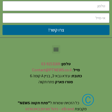
צרו קשר!
טלפון:
03-9153169
מייל
:
Contact@PTNEWS.co.il
כתובת:
עזרא גבאי 3, בניין A קומה 6
מטרו פארק
פתח תקווה
Ⓒ
כל הזכויות שמורות ל
"פתח תקווה NEWS"
מקבוצת
eBrand – ניהול מוניטין באינטרנט