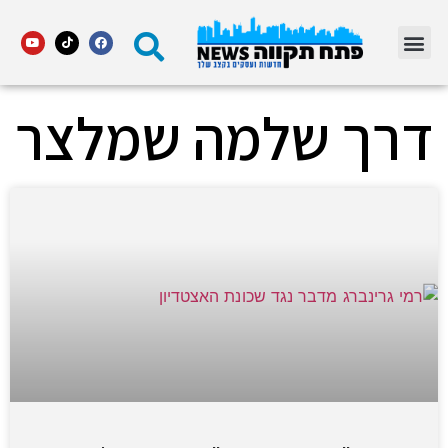
מדור STARS פתח תקווה
דרך שלמה שמלצר