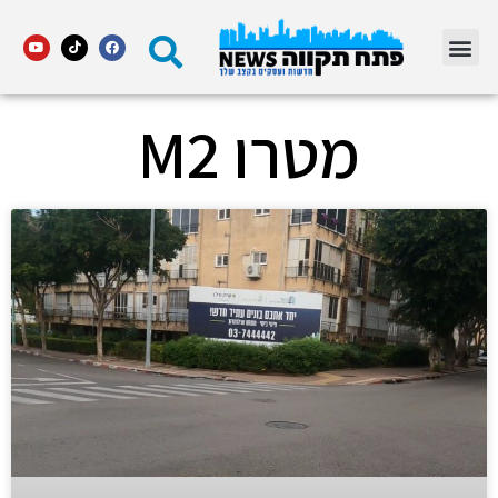
מדור STARS פתח תקווה
מטרו M2