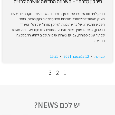
"סירקין מזרח" – השכונה החדשה אושרה לבנייה
בדיוק לפני חודשיים פרסמנו כאן כי נפתח המכרז ליזמים וקבלנים בשטח
הענק שאמור להשתחרר בעקבות פינוי מחכה סירקין בפאתי העיר.
השבוע התבשרנו על כך שתוכנית "סירקין מזרח" של רמ"י ומשרד
הבטחון, אושרה באופן רשמי בוועדה המחוזית לתכנון ובניה – מה שאומר
שבתוך שנים ספורות, צפויים עשרות אלפי תושבים להתגורר בשכונה
החדשה.
מערכת
12 בנובמבר 2021
15:51
3
2
1
יש לכם NEWS?