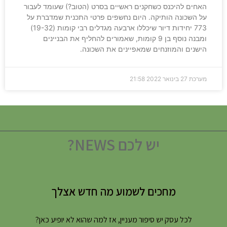
האחים להיכנס כשחקנים ראשיים בסרט (הטוב?) שעומד לעבור
על השכונה הותיקה. היום נחשפים פרטי התכנית שמדברת על
773 יחידות דיור שיכללו ארבעה מגדלים רבי קומות (19-32)
ומבנה נוסף בן 9 קומות, שאמורים להחליף את הבניינים
הישנים והמוזנחים שמאפיינים את השכונה.
מערכת
27 בינואר 2022
21:58
יש לכם NEWS?
מחכים לשמוע מה חדש אצלך
לכל עסק יש סיפור מעניין, אז למה שהוא לא יופיע כאן?