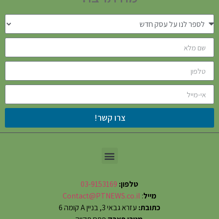
צרו קשר!
טלפון:
03-9153169
מייל
:
Contact@PTNEWS.co.il
כתובת:
עזרא גבאי 3, בניין A קומה 6