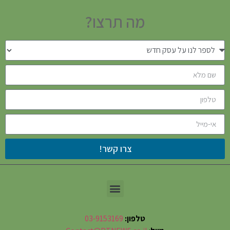
מה תרצו?
צרו קשר!
טלפון:
03-9153169