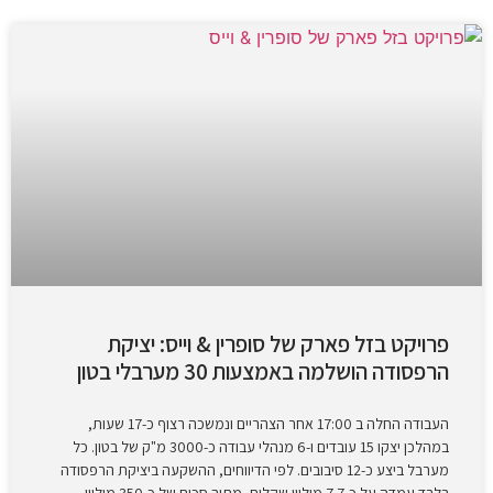
פרויקט בזל פארק של סופרין & וייס: יציקת
הרפסודה הושלמה באמצעות 30 מערבלי בטון
העבודה החלה ב 17:00 אחר הצהריים ונמשכה רצוף כ-17 שעות,
במהלכן יצקו 15 עובדים ו-6 מנהלי עבודה כ-3000 מ"ק של בטון. כל
מערבל ביצע כ-12 סיבובים. לפי הדיווחים, ההשקעה ביציקת הרפסודה
בלבד עמדה על כ-7.7 מיליון שקלים, מתוך סכום של כ-350 מיליון