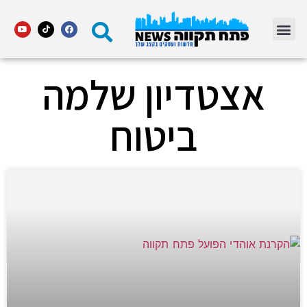
מדור STARS פתח תקווה
אצטדיון שלמה
ביטוח