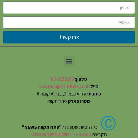
צרו קשר!
טלפון:
03-9153169
מייל
:
Contact@PTNEWS.co.il
כתובת:
עזרא גבאי 3, בניין A קומה 6
מטרו פארק
פתח תקווה
Ⓒ
כל הזכויות שמורות ל
"פתח תקווה NEWS"
מקבוצת
eBrand – ניהול מוניטין באינטרנט