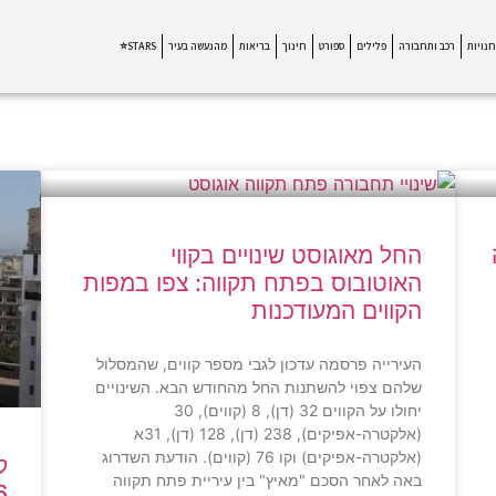
חנויות
רכב ותחבורה
פלילים
ספורט
חינוך
בריאות
מהנעשה בעיר
STARS⭐
החל מאוגוסט שינויים בקווי
האוטובוס בפתח תקווה: צפו במפות
הקווים המעודכנות
העירייה פרסמה עדכון לגבי מספר קווים, שהמסלול
שלהם צפוי להשתנות החל מהחודש הבא. השינויים
יחולו על הקווים 32 (דן), 8 (קווים), 30
(אלקטרה-אפיקים), 238 (דן), 128 (דן), 31א
(אלקטרה-אפיקים) וקו 76 (קווים). הודעת השדרוג
ק
באה לאחר הסכם "מאיץ" בין עיריית פתח תקווה