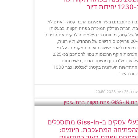
יחידות דיור
 הסתובבתם בעיר וראיתם הרבה קטה – אתם לא
ד. חברת הנדל"ן המוכרת בפתח תקווה, בבעלותו
 גיל קטה, מדווחת כי היא צפויה להקים את הדירות
ב-20 פרויקטים חדשים של התחדשות עירונית,
מצאים לאחר אישור הועדה המקומית. על פי
ההערכות היקף ההכנסות צפוי להסתכם בכ-2.25
ליארד ש"ח. רון מנשרוב מרום, ראש תחום
ההתחדשות העירונית בקטה: "אכלסנו כבר 1000
רות בעיר".
ערכת
25 ביוני 2023
20:50
בעלי עסקים ב-Giss-In מתוסכלים
הפתיחה המתעכבת. היזמים:
מתחם ייפתח בעוד כחודשיים