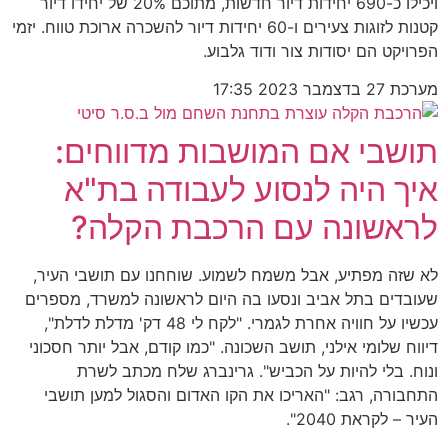
ויכילו כ-690 יחידות דיור חדשות, מתוכם 20% של יחידו דיור
קטנות לזוגות צעירים ו-60 יחידות דיור להשכרה ארוכת טווח. יזמי
הפרויקט הם יסודות צור ודוד גלבוע.
מערכת
27 בדצמבר 2023
17:35
תושבי אם המושבות מדווחים:
איך היה לנסוע לעבודה בת"א
לראשונה עם הרכבת הקלה?
לא שזה מפתיע, אבל משמח לשמוע. שוחחנו עם תושבי העיר,
שעובדים בתל אביב ונסעו בה היום לראשונה למשרד, מספרים
עכשיו על חוויה אחרת לגמרי. "לקח לי 48 דק' מדלת לדלת",
דיווח שלומי אילני, תושב השכונה. "כמו קודם, אבל יותר חסכוני
ונוח. בלי להיות על הכביש". גרינברג שלח מכתב לשרת
התחבורה, רגב: "האריכו את הקו האדום והסגול למען תושבי
העיר – לקראת 2040".