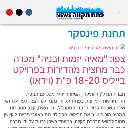
נדל"ן מסחרי חם
מהנעשה בעיר
נדל"ן בפתח תקווה
מדור STARS פתח תקווה
אינדקס עסקים
אוכל ובילויים
רכב ותחבורה
הייטק וטכנולוגיה
תחנת פינסקר
צפו: "מאיה יזמות ובניה" מכרה
כבר מחצית מהדירות בפרויקט
בייליס 18-20 פ"ת (וידאו)
חברת הנדל"ן הוותיקה,, המזוהה יותר מכל עם תנופת
ההתחדשות העירונית בפתח תקווה, נתנה לנו הצצה לפרויקט דגל
שלה בשכונת קרול. לדברי הסמנכ"ל, ירון מאיה, קצב המכירות
המהיר מוכיח שוב את הביקוש הרב לדירות באזורי פריים-לוקיישן
סמוך לתוואי הרכבת הקלה, במיוחד כשהן נבנות על ידי חברה