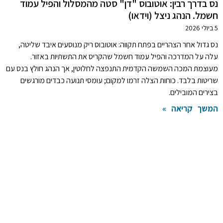
נס בדרך רבין: אוטובוס "דן" סטה מהמסלול והפיל עמוד
חשמל. הנהג ניצל (וידאו)
5 ביולי 2026
נס גדול אחר הצהריים בפתח תקווה: אוטובוס ריק מנוסעים איבד שליטה,
עלה על המדרכה והפיל עמוד חשמל שהקריס את התשתיות באזור.
מעוצמת המכה השמשה הקדמית התנפצה לחלוטין, אך הנהג חולץ בנס עם
שריטות בלבד. כוחות הצלה זרמו למקום; עומסי תנועה כבדים מורגשים
בצירים המובילים.
המשך קריאה »