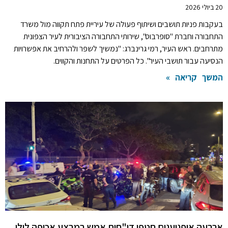
20 ביולי 2026
בעקבות פניות תושבים ושיתוף פעולה של עיריית פתח תקווה מול משרד
התחבורה וחברת "סופרבוס", שירותי התחבורה הציבורית לעיר הצפונית
מתרחבים. ראש העיר, רמי גרינברג: "נמשיך לשפר ולהרחיב את אפשרויות
הנסיעה עבור תושבי העיר". כל הפרטים על התחנות והקווים.
המשך קריאה »
ארבעה אופנוענים חטפו דו"חות אמש במבצע אכיפה לילי