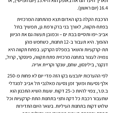
תאריך היעד הנראה באופק הוא ה-13.4 (יום חמישי), או
16.4 (יום ראשון).
הרכבת הקלה בקו האדום תצא מהתחנה המרכזית
בפתח-תקווה, לאורך בני ברק ורמת גן, תמשיך בתל
אביב-יפו ותסיים בבת ים – וכמובן תעשה גם את הכיוון
ההפוך. היא תעבור ב-12 תחנות, כשחמש מהן
תת-קרקעיות והשאר במפלס הקרקע. בפתח תקווה היא
צפויה לעצור בתחנה מרכזית פתח תקווה, פינסקר, קרול,
דנקנר, בילינסון, שחם, שנקר וקריית אריה.
לפי ההערכות יתבצעו בקו הזה מדי יום לא פחות מ-250
אלף נסיעות ומשך זמן נסיעה מאלנבי תל אביב למגדלי
ב.ס.ר, צפוי להיות כ-25 דקות. שעות השיא התכנון הוא
שתעבור רכבת כל דקה וחצי בתחנות התת-קרקעיות וכל
שלוש דקות בתחנות העיליות. בשאר היום התדירות