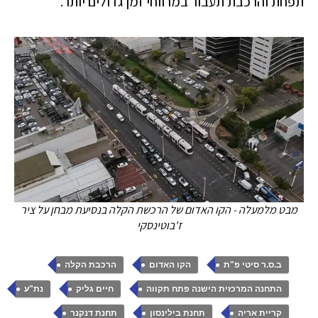
תפחת והרכבת תעבור במרווחי זמן גדולים יותר.
מבט מלמעלה - הקו האדום של הרכשת הקלה בנסיעת מבחן על ציר
ז'בוטינסקי
,
,
,
ב.ס.ר סיטי פ"ת
הקו האדום
הרכבת הקלה
,
,
,
התחנה המרכזית הישנה פתח תקווה
חיים גליק
נת"ע
,
,
,
קריית אריה
תחנת בילינסון
תחנת דנקנר