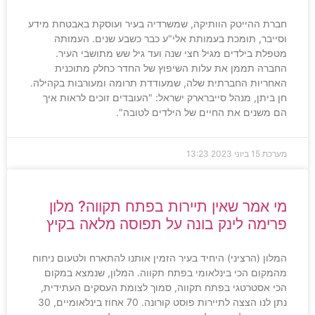
חברת ההייטק הוותיקה, שמשרדיה בעיר ועוסקת באבטחת מידע
וסייבר, תומכת בעמותת אלי"ע כבר כשבע שנים. העמותה
מטפלת בילדים מגיל חצי שנה ועד גיל שש מתושבי העיר.
החברה תממן את עלות השיפוץ של החדר כחלק מתוכנית
האחריות החברתית שלה, שמעודדת תרומה ומעורבות בקהילה.
חן ביתן, מנהל סייברארק ישראל: "העובדים זוכים לראות איך
הם משנים את החיים של הילדים לטובה".
מערכת
15 ביוני 2023
13:23
מי אמר שאין תיירות בפתח תקווה? מלון
פרימה לינק בונה על תפוסה מלאה בקיץ
המלון (הרציני) היחיד בעיר הזמין אותנו להתארח ולטעום ניחוח
מהמקום הכי בינלאומי בפתח תקווה. המלון, שנמצא במקום
הכי אסטרטגי בפתח תקווה, סמוך לצומת העסקים העתידית,
נתן לנו הצצה לתיירות פוסט קורונה. 70 אחוז בינלאומיים, 30