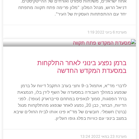
אחוז ישראלים, משלחות ספורט ואורחים של ההייטקיסטים.
דניאל הרוש, מנהל המלון: "מלון פרימה פתח תקווה מתפתח
יחד עם ההתפתחות העסקית של העיר".
מערכת
6 ביוני 2022
1:19
ברמן נפצע בינוני לאחר התלקחות
במסעדת המקדש החדשה
לדברי מד"א, אתמול ב-9 וחצי בערב התקבל דיווח על ברמן
שנפצע במהלך העבודה במסעדה של השף לירן בלו, הנמצאת
ברח' הפסגות, סמוך לנאפיס במתחם סייברארק (עופר). לפני
הדיווח, הבחור, כבן 20, נפצע לאחר שנפגע מהתלקחות מנגל
(ברנר) חשמלי. חובשים של מד"א פינו אותו לבית החולים שיבא
במצב בינוני עם כוויות בפלג גופו העליון.
מערכת
23 במאי 2022
13:24