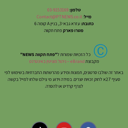
טלפון:
03-9153169
מייל
:
Contact@PTNEWS.co.il
כתובת:
עזרא גבאי 3, בניין A קומה 6
מטרו פארק
פתח תקווה
Ⓒ
כל הזכויות שמורות ל
"פתח תקווה NEWS"
מקבוצת
eBrand – ניהול מוניטין באינטרנט
באתר זה שולבו סרטונים, תמונות ומידע מהרשתות החברתיות בשימוש לפי
סעיף 27א לחוק זכויות יוצרים. במידה וידוע מי צילם שלחו למייל בקשה
לצרף קרדיט או להסרה.