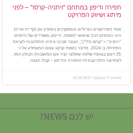
חפירה ודיפון במתחם "ויתניה-קרסו" – לפני
מיתוג ושיווק הפרויקט
אחד הפרויקטים הגדולים והמסקרנים בפארק טק (קריית אריה)
הינו המתחם הרב שימושי למסחר, הייטק ומשרדים של היזמים
"ויתניה" ו-"קרסו נדל"ן", הצובר סביבו ציפיה והתלהבות לקראת
הפתיחה ב-2024. מדובר בשטח קרקע עצום המשתרע על כ-
25 דונם בצומת שלמה שמלצר (ציר אם המושבות) וזבולון המר.
לאחרונה החלו עבודות החפירה והדיפון – קבלו הצצה.
מערכת
17 בנובמבר 2021
20:28
יש לכם NEWS?