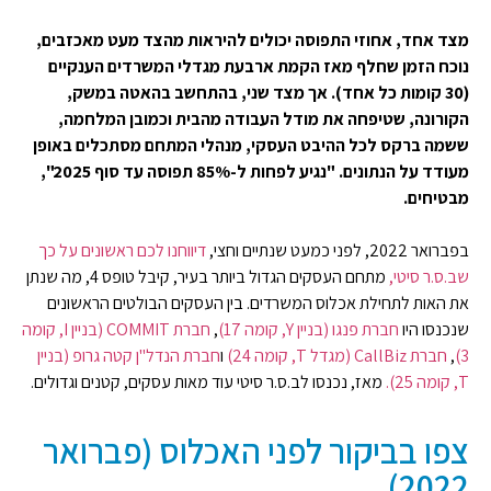
מצד אחד, אחוזי התפוסה יכולים להיראות מהצד מעט מאכזבים,
נוכח הזמן שחלף מאז הקמת ארבעת מגדלי המשרדים הענקיים
(30 קומות כל אחד). אך מצד שני, בהתחשב בהאטה במשק,
הקורונה, שטיפחה את מודל העבודה מהבית וכמובן המלחמה,
ששמה ברקס לכל ההיבט העסקי, מנהלי המתחם מסתכלים באופן
מעודד על הנתונים. "נגיע לפחות ל-85% תפוסה עד סוף 2025",
מבטיחים.
בפברואר 2022, לפני כמעט שנתיים וחצי,
דיווחנו לכם ראשונים על כך
שב.ס.ר סיטי,
מתחם העסקים הגדול ביותר בעיר, קיבל טופס 4, מה שנתן
את האות לתחילת אכלוס המשרדים. בין העסקים הבולטים הראשונים
שנכנסו היו
חברת פנגו (בניין Y, קומה 17)
,
חברת COMMIT (בניין I, קומה
3)
,
חברת CallBiz (מגדל T, קומה 24)
ו
חברת הנדל"ן קטה גרופ (בניין
T, קומה 25).
מאז, נכנסו לב.ס.ר סיטי עוד מאות עסקים, קטנים וגדולים.
צפו בביקור לפני האכלוס (פברואר
2022)