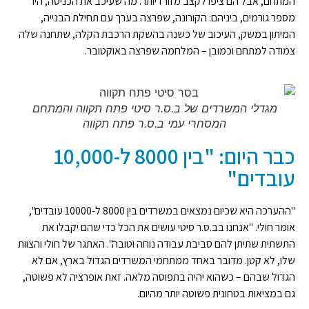
המתחם, אבל הם ציפו לקצב מזורז יותר. מה שעיכב את הכניסה, היו
מספר גורמים, ביניהם: הקורונה, שפרצה בערך עם תחילת הבנייה,
המיתון במשק, העיכוב של כשנה בהשקת הרכבת הקלה, שתחנה שלה
צמודה למתחם וכמובן – המלחמה שפרצה באוקטובר.
מגדלי המשרדים של ב.ס.ר סיטי פתח תקווה והמתחם
המסחרי עמי ב.ס.ר פתח תקווה
כבר היום: "בין 8000 ל-10,000
עובדים"
"ההערכה היא שכיום נמצאים במשרדים בין 8000 ל-10000 עובדים",
אומר חולי. "אנחנו בב.ס.ר סיטי עושים את הכל כדי שהם יקבלו את
התשתית שתיתן להם סביבת עבודה נוחה וטובה". האתגר של חולי והצוות
שלו, לא קטן. מדובר באחד ממתחמי המשרדים הגדול בארץ, אם לא
הגדול שבהם – כשהוא יהיה בתפוסה מלאה. זאת אופרציה לא פשוטה,
גם במציאות בטחונית פשוטה יותר מהיום.