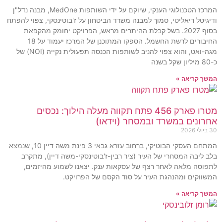
המרכז הטכנולוגי הענקי, שיוקם על ידי השותפות MedOne, מבנה נדל"ן
ודיגיטל ריאליטי, סמוך למבנה משרד הביטחון על ז'בוטינסקי, צפוי להפתח
בסוף 2027. בשל קבלת ההיתרים מראש, הפרויקט יחומק מהקפאת
החיבורים לרשת החשמל. הספקו המתוכנן של המרכז יעמוד על 18
מגה-ואט, והוא צפוי להניב לשותפות הכנסה תפעולית נקייה (NOI) של
כ-80 מיליון שקל בשנה
המשך קריאה »
מטרו פארק 456 פתח תקווה מעלה הילוך: נכסים
אחרונים במשרד ובמסחר (וידאו)
30 ביולי 2026
המתחם העסקי הבוטיקי, ברחוב עזרא גבאי 3 פינת משה דיין 10, שנמצא
בלב ליבה המסחרי של העיר (ציר רבין-ז'בוטינסקי-משה דיין), מתקרב
לתפוסה מלאה לאחר רצף של עסקאות ענק. יצאנו לשמוע מהיזמים,
המשווקים ומהנהגת העיר על סוד הקסם של הפרויקט.
המשך קריאה »