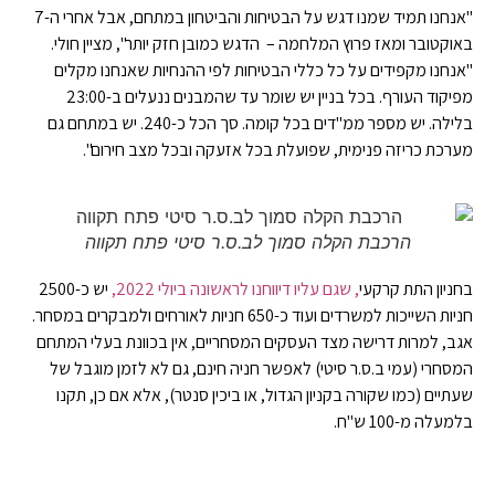
"אנחנו תמיד שמנו דגש על הבטיחות והביטחון במתחם, אבל אחרי ה-7
באוקטובר ומאז פרוץ המלחמה – הדגש כמובן חזק יותר", מציין חולי.
"אנחנו מקפידים על כל כללי הבטיחות לפי ההנחיות שאנחנו מקלים
מפיקוד העורף. בכל בניין יש שומר עד שהמבנים ננעלים ב-23:00
בלילה. יש מספר ממ"דים בכל קומה. סך הכל כ-240. יש במתחם גם
מערכת כריזה פנימית, שפועלת בכל אזעקה ובכל מצב חירום".
הרכבת הקלה סמוך לב.ס.ר סיטי פתח תקווה
בחניון התת קרקעי
, שגם עליו דיווחנו לראשונה ביולי 2022,
יש כ-2500
חניות השייכות למשרדים ועוד כ-650 חניות לאורחים ולמבקרים במסחר.
אגב, למרות דרישה מצד העסקים המסחריים, אין בכוונת בעלי המתחם
המסחרי (עמי ב.ס.ר סיטי) לאפשר חניה חינם, גם לא לזמן מוגבל של
שעתיים (כמו שקורה בקניון הגדול, או ביכין סנטר), אלא אם כן, תקנו
בלמעלה מ-100 ש"ח.