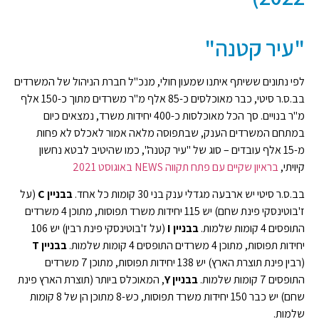
"עיר קטנה"
לפי נתונים ששיתף איתנו שמעון חולי, מנכ"ל חברת הניהול של המשרדים
בב.ס.ר סיטי, כבר מאוכלסים כ-85 אלף מ"ר משרדים מתוך כ-150 אלף
מ"ר בנויים. סך הכל מאוכלסות כ-400 יחידות משרד, נמצאים כיום
במתחם המשרדים הענק, שבתפוסה מלאה אמור לאכלס לא פחות
מ-15 אלף עובדים – סוג של "עיר קטנה", כמו שהיטיב לבטא נחשון
קיויתי,
בראיון שקיים עם פתח תקווה NEWS באוגוסט 2021
בב.ס.ר סיטי יש ארבעה מגדלי ענק בני 30 קומות כל אחד.
בבניין C
(על
ז'בוטינסקי פינת שחם) יש 115 יחידות משרד תפוסות, מתוכן 4 משרדים
התופסים 4 קומות שלמות.
בבניין I
(על ז'בוטינסקי פינת רבין) יש 106
יחידות תפוסות, מתוכן 4 משרדים התופסים 4 קומות שלמות.
בבניין T
(רבין פינת תוצרת הארץ) יש 138 יחידות תפוסות, מתוכן 7 משרדים
התופסים 7 קומות שלמות.
בבניין Y
, המאוכלס ביותר (תוצרת הארץ פינת
שחם) יש כבר 150 יחידות משרד תפוסות, כש-8 מתוכן הן של 8 קומות
שלמות.