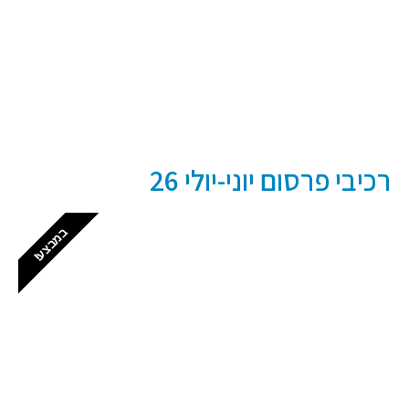
לכל עסק יש סיפור מעניין, אז למה שהוא לא יופיע
כאן?
התקשרו ל: 03-9153169
רכיבי פרסום יוני-יולי 26
במבצע!
חזקים בפתח תקווה
יש לכם עסק בפתח תקווה? זה המקום שלכם
לתפוס נוכחות דיגיטלית לוקאלית
כל הפרטים, כל המחירים