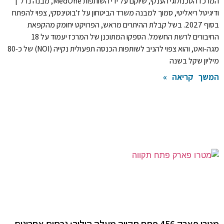
המרכז הטכנולוגי הענקי, שיוקם על ידי השותפות MedOne, מבנה נדל"ן
ודיגיטל ריאליטי, סמוך למבנה משרד הביטחון על ז'בוטינסקי, צפוי להפתח
בסוף 2027. בשל קבלת ההיתרים מראש, הפרויקט יחומק מהקפאת
החיבורים לרשת החשמל. הספקו המתוכנן של המרכז יעמוד על 18
מגה-ואט, והוא צפוי להניב לשותפות הכנסה תפעולית נקייה (NOI) של כ-80
מיליון שקל בשנה
המשך קריאה »
מטרו פארק 456 פתח תקווה מעלה הילוך: נכסים אחרונים