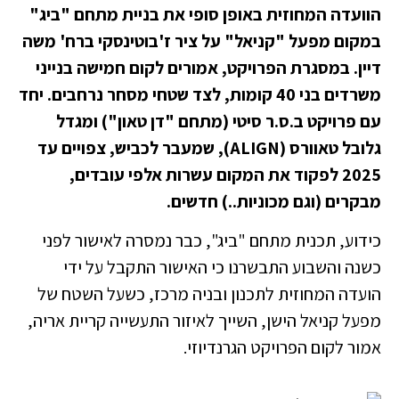
הוועדה המחוזית באופן סופי את בניית מתחם "ביג"
במקום מפעל "קניאל" על ציר ז'בוטינסקי ברח' משה
דיין. במסגרת הפרויקט, אמורים לקום חמישה בנייני
משרדים בני 40 קומות, לצד שטחי מסחר נרחבים. יחד
עם פרויקט ב.ס.ר סיטי (מתחם "דן טאון") ומגדל
גלובל טאוורס (ALIGN), שמעבר לכביש, צפויים עד
2025 לפקוד את המקום עשרות אלפי עובדים,
מבקרים (וגם מכוניות..) חדשים.
כידוע, תכנית מתחם "ביג", כבר נמסרה לאישור לפני
כשנה והשבוע התבשרנו כי האישור התקבל על ידי
הועדה המחוזית לתכנון ובניה מרכז, כשעל השטח של
מפעל קניאל הישן, השייך לאיזור התעשייה קריית אריה,
אמור לקום הפרויקט הגרנדיוזי.