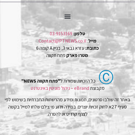
טלפון:
03-9153169
מייל
:
Contact@PTNEWS.co.il
כתובת:
עזרא גבאי 3, בניין A קומה 6
מטרו פארק
פתח תקווה
Ⓒ
כל הזכויות שמורות ל
"פתח תקווה NEWS"
מקבוצת
eBrand – ניהול מוניטין באינטרנט
באתר זה שולבו סרטונים, תמונות ומידע מהרשתות החברתיות בשימוש לפי
סעיף 27א לחוק זכויות יוצרים. במידה וידוע מי צילם שלחו למייל בקשה
לצרף קרדיט או להסרה.