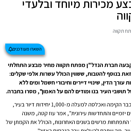
צע מכירות מיוחד ובלעדי
וה
תח תקווה
השארו מעודכנים
ת מבצע KATA DAYS (עד ה-2.3), קבעה חברת הנדל"ן מפתח תקווה מחיר מבצע התחלתי
ים, זאת בנוסף להטבות, ששווין הכולל עשרות אלפי שקלים:
עורך הדין, שינויי דיירים וחיבורי חשמל ומים ללא
תושבי העיר בנו ומודים להם על האמון", מסרו בחברה.
"קטה גרופ, שהחלה את דרכה בפתח תקווה, כבר הקימה ואכלסה למעלה מ-1,000 יחידות דיור בעיר,
קת היום 300 דירות ב24 פרויקטים יזמיים והתחדשות עירונית", אמר עוז קטה, משנה
 התפתחות מרשים בשנים האחרונות, הכולל את הקמתן של
יר, מה שתרם להעלאת ערך הנכסים באזור".