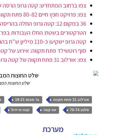
צפו ברחוב המתחדש: קטה גרופ הרסה שלושה בניינים י
צפו: פרויקט חפץ חיים 80-82 פתח תקווה של קטה גרופ אחרי שלב ההריסה (וידאו)
36 במקום 12: קטה גרופ החלה בהריסה ובנייה בגד מכנס 19-21 פתח תקווה
הטרקטורים בשטח: החלו העבודות בפרויקט קטה IDOL של קטה ג
קטה גרופ ישקיעו כ-110 מיליון ש"ח בהתחדשות עירונית בח"ן 8-10 פתח תקווה
סוף רוטשילד פתח תקווה: אירוע של קטה גרופ הסת
צפו: אורלוב 31 פתח תקווה של קטה גרופ אחרי שלב ההריסה. מה יהיה בבניין החדש?
שלט החוצות המב
,
,
אורלוב 31 פתח תקווה
גד מכנס 19-21
ג
,
,
,
סלנט 70-74
עוז קטה
קטה איידול
מערכת