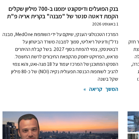
בנק הפועלים ודיסקונט יממנו ב-700 מיליון שקלים
הקמת דאטה סנטר של "מבנה" בקרית אריה פ"ת
1 באוגוסט 2026
המרכז הטכנולוגי הענקי, שיוקם על ידי השותפות MedOne, מבנה
ר חזק
נדל"ן ודיגיטל ריאליטי, סמוך למבנה משרד הביטחון על
צת
ז'בוטינסקי, צפוי להפתח בסוף 2027. בשל קבלת ההיתרים
לה
מראש, הפרויקט יחומק מהקפאת החיבורים לרשת החשמל.
רה,
הספקו המתוכנן של המרכז יעמוד על 18 מגה-ואט, והוא צפוי
להניב לשותפות הכנסה תפעולית נקייה (NOI) של כ-80 מיליון
שקל בשנה
המשך קריאה »