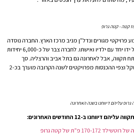
וז קטה - קטה גרופ
וסקת בייזום וביצוע פרויקטי מגורים ונדל"ן מניב מרכז הארץ. החברה נוסדה
על ידי גיל קטה לפני כעשרים שנה ומנוהלת על ידו יחד עם ילדיו ואישתו. לחברה צבר של כ-6,000 יחידות
פתח תקווה, אבל לאחרונה גם בתל אביב והרצליה. סך
הנכסים של החברה נאמד ביותר ממיליארד שקל וצפי ההכנסות מפרויקטים לשנה הקרובה מוערך בכ-2
גרופ עליהם דיווחנו בשנה האחרונה
וחנו ב-12 החודשים האחרונים:
170 פ"ת של קטה גרופ