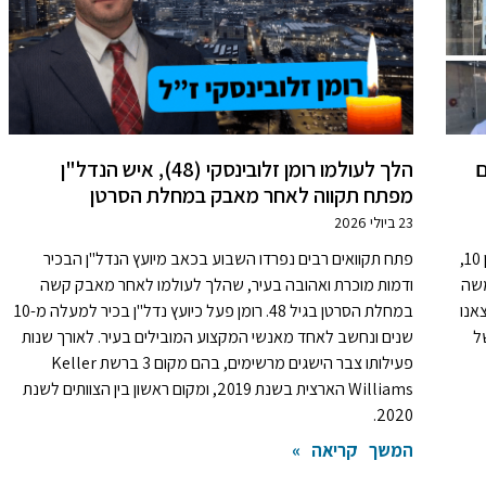
ם
הלך לעולמו רומן זלובינסקי (48), איש הנדל"ן
מפתח תקווה לאחר מאבק במחלת הסרטן
23 ביולי 2026
המתחם העסקי הבוטיקי, ברחוב עזרא גבאי 3 פינת משה דיין 10,
פתח תקוואים רבים נפרדו השבוע בכאב מיועץ הנדל"ן הבכיר
משה
ודמות מוכרת ואהובה בעיר, שהלך לעולמו לאחר מאבק קשה
אנו
במחלת הסרטן בגיל 48. רומן פעל כיועץ נדל"ן בכיר למעלה מ-10
ל
שנים ונחשב לאחד מאנשי המקצוע המובילים בעיר. לאורך שנות
פעילותו צבר הישגים מרשימים, בהם מקום 3 ברשת Keller
Williams הארצית בשנת 2019, ומקום ראשון בין הצוותים לשנת
2020.
המשך קריאה »