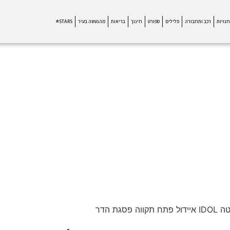
חנויות
רכב ותחבורה
פלילים
ספורט
חינוך
בריאות
מהנעשה בעיר
STARS⭐