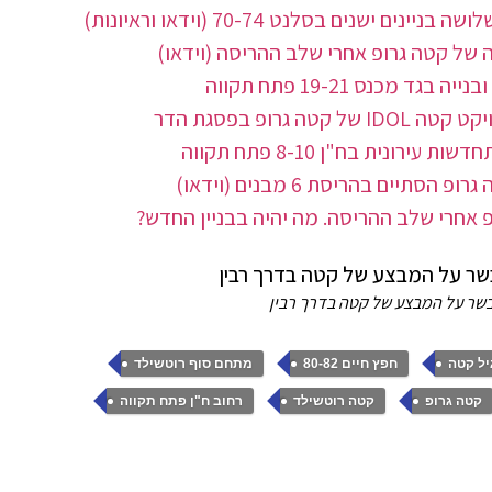
שנים בסלנט 70-74 (וידאו וראיונות)
רופ בפסגת הדר
יים בהריסת 6 מבנים (וידאו)
שר על המבצע של קטה בדרך רבין
,
,
,
יל קטה
חפץ חיים 80-82
מתחם סוף רוטשילד
,
,
קטה גרופ
קטה רוטשילד
רחוב ח"ן פתח תקווה