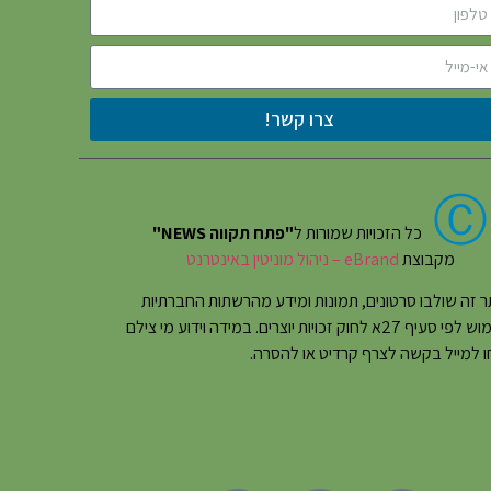
צרו קשר!
Ⓒ
כל הזכויות שמורות ל
"פתח תקווה NEWS"
מקבוצת
eBrand – ניהול מוניטין באינטרנט
 זה שולבו סרטונים, תמונות ומידע מהרשתות החברתיות
בשימוש לפי סעיף 27א לחוק זכויות יוצרים. במידה וידוע מי צילם
 למייל בקשה לצרף קרדיט או להסרה.