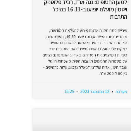
למען החטופים: נגה ארז, רביד פלוטניק
ויסמין מועלם יופיעו ב-16.11 בהיכל
התרבות
עיריית פתח תקווה ארגנה אירוע להעלאת המודעות,
שיתקיים ביום חמישי הקרוב בשעה 19:30, בהשתתפות
האומנים המוכרים ובשיתוף המטה להשבת החטופים.
במקום יוצבו 240 כסאות המייצגים את החטופים ו-22
כסאות המייצגים את הנעדרים. באירוע ישתתפו גם נציגים
של משפחות החטופים תושבות העיר: משפחותיהן של
ענבר הימן, אליה טולדנו ודניאלה גלבוע. עלות כרטיסים –
בין 60 ל-200 ש"ח.
מערכת
12 בנובמבר 2023
16:25