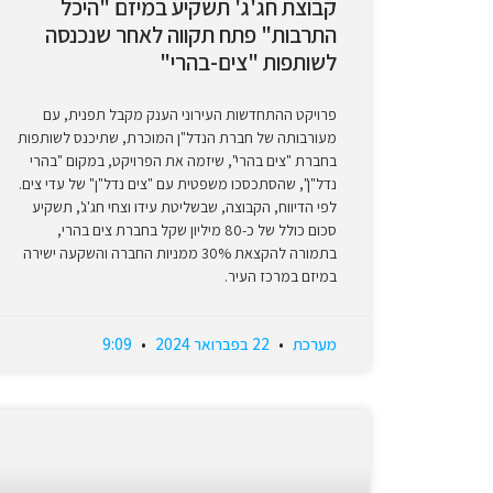
קבוצת חג'ג' תשקיע במיזם "היכל
התרבות" פתח תקווה לאחר שנכנסה
לשותפות "צים-בהרי"
פרויקט ההתחדשות העירוני הענק מקבל תפנית, עם
מעורבותה של חברת הנדל"ן המוכרת, שתיכנס לשותפות
בחברת "צים בהרי", שיזמה את הפרויקט, במקום "בהרי
נדל"ן", שהסתכסכו משפטית עם "צים נדל"ן" של עדי צים.
לפי הדיווח, הקבוצה, שבשליטת עידו וצחי חג'ג', תשקיע
סכום כולל של כ-80 מיליון שקל בחברת צים בהרי,
בתמורה להקצאת 30% ממניות החברה והשקעה ישירה
במיזם במרכז העיר.
מערכת
22 בפברואר 2024
9:09