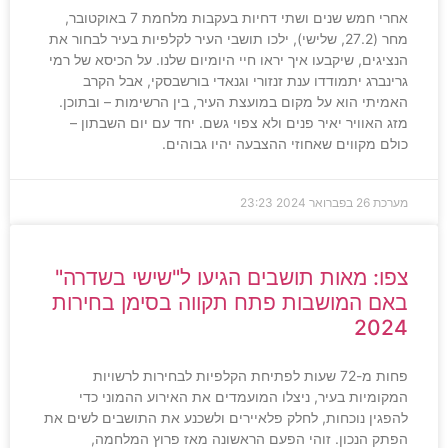
אחרי חמש שנים ושתי דחיות בעקבות מלחמת 7 באוקטובר,
מחר (27.2, שלישי), ילכו תושבי העיר לקלפיות בעיר לבחור את
הנציגים, שיקבעו איך יראו חיי היומיום שלנו. על הכיסא של רמי
גרינברג יתמודדו ענת זנזורי וגנאדי בורשבסקי, אבל הקרב
האמיתי הוא על מקום במועצת העיר, בין הרשימות – ובתוכן.
מזג האוויר יאיר פנים ולא צפוי גשם. יחד עם יום השבתון –
כולם מקווים שאחוזי ההצבעה יהיו גבוהים.
מערכת
26 בפברואר 2024
23:23
צפו: מאות תושבים הגיעו ל"שישי בשדרה"
באם המושבות פתח תקווה בסימן בחירות
2024
פחות מ-72 שעות לפתיחת הקלפיות לבחירות לרשויות
המקומיות בעיר, ניצלו המועמדים את האירוע ההמוני כדי
להפגין נוכחות, לחלק פלאיירים ולשכנע את התושבים לשים את
הפתק הנכון. זוהי הפעם הראשונה מאז פרוץ המלחמה,