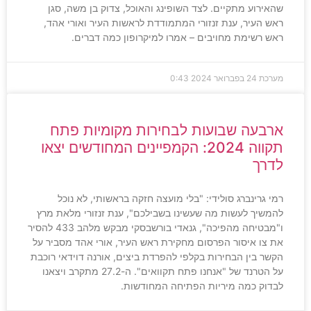
שהאירוע מתקיים. לצד השופינג והאוכל, צדוק בן משה, סגן
ראש העיר, ענת זנזורי המתמודדת לראשות העיר ואורי אהד,
ראש רשימת מחויבים – אמרו למיקרופון כמה דברים.
מערכת
24 בפברואר 2024
0:43
ארבעה שבועות לבחירות מקומיות פתח
תקווה 2024: הקמפיינים המחודשים יצאו
לדרך
רמי גרינברג סולידי: "בלי מועצה חזקה בראשותי, לא נוכל
להמשיך לעשות מה שעשינו בשבילכם", ענת זנזורי מלאת מרץ
ו"מבטיחה מהפיכה", גנאדי בורשבסקי מבקש מלהב 433 להסיר
את צו איסור הפרסום מחקירת ראש העיר, אורי אהד מסביר על
הקשר בין הבחירות בקלפי להפרדת ביצים, אורנה דוידאי רוכבת
על הטרנד של "אנחנו פתח תקוואים". ה-27.2 מתקרב ויצאנו
לבדוק כמה מיריות הפתיחה המחודשות.