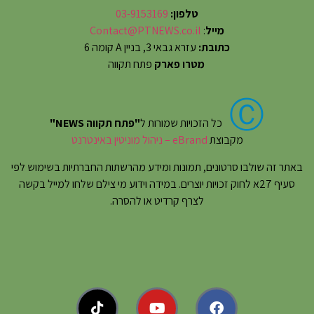
טלפון:
03-9153169
מייל
:
Contact@PTNEWS.co.il
כתובת:
עזרא גבאי 3, בניין A קומה 6
מטרו פארק
פתח תקווה
Ⓒ
כל הזכויות שמורות ל
"פתח תקווה NEWS"
מקבוצת
eBrand – ניהול מוניטין באינטרנט
באתר זה שולבו סרטונים, תמונות ומידע מהרשתות החברתיות בשימוש לפי
סעיף 27א לחוק זכויות יוצרים. במידה וידוע מי צילם שלחו למייל בקשה
לצרף קרדיט או להסרה.