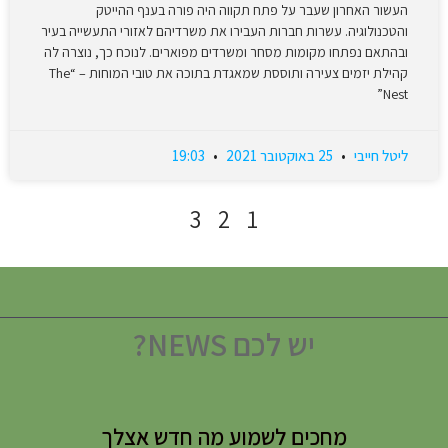
העשור האחרון שעבר על פתח תקווה היה פורה בענף ההייטק
והטכנולוגיה. עשרות חברות העבירו את משרדיהם לאזורי התעשייה בעיר
ובהתאם נפתחו מקומות מסחר ומשרדים מפוארים. לנוכח כך, נוצרה לה
קהילת יזמים צעירה ותוססת שמאגדת בתוכה את טובי המוחות – “The
Nest”
ליטל חייבי
25 באוקטובר 2021
19:03
3
2
1
יש לכם NEWS?
מחכים לשמוע מה חדש אצלך