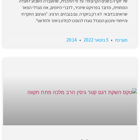
של יוקרה בשנים הקרובות? על פי התכנית, שהועברה השבוע לוועדה
המחוזית, מדובר בפרויקט שיזכיר, לדברי היזמים, את מגדלי הפאר
שרואים בדובאי. לא רק ביוקרה. גם בגבהים. הרציג: "העיצוב היוקרתי
והייחודי ותכנון המגדל נועדו להופכו לבולט ביותר ולחדשני".
מערכת
5 בינואר 2022
20:14