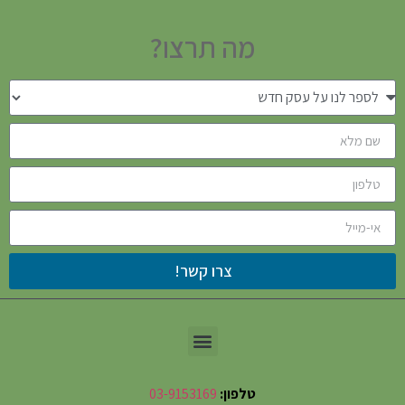
מה תרצו?
צרו קשר!
טלפון:
03-9153169