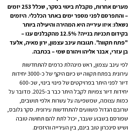
מערים אחרות, מקבלת ביטוי בסקר, שכלל 253 יזמים
– והתפרסם לפני מספר ימים באתר הכלכלי. היזמים
נשאלו: איזו עירייה היא המהירה והיעילה ביותר
בקידום תכניות בנייה? 12.5% מהקבלנים ענו –
"פתח תקווה". תגובות עינב עצמון, ירון מאיה, אלעד
בן עזרי, אבנר אליהו ויהורם שמי – בכתבה.
לפי עינב עצמון, ראש מינהלת כרמים להתחדשות
עירונית בפתח תקווה יש כיום היקף של כ-3000 יחידות
דיור לפני היתר בפרויקטים של פינוי בינוי, שכ-600
יחידות דיור צפויות לקבל היתר כבר ב-2025. מדובר על
כמות עצומה, שמשפיעה על עשרות אלפי תושבים,
שרובם הגדול משוועים להתחדשות עירונית. סקר גלובס,
שפורסם בשבוע שעבר, יכול לתת להם תחושה טובה
ושיש סינכרון טוב בינם, בין העירייה והיזמים.