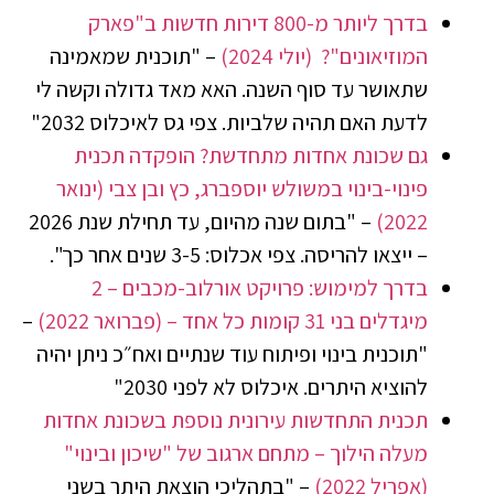
בדרך ליותר מ-800 דירות חדשות ב"פארק
המוזיאונים"? (יולי 2024)
– "תוכנית שמאמינה
שתאושר עד סוף השנה. האא מאד גדולה וקשה לי
לדעת האם תהיה שלביות. צפי גס לאיכלוס 2032"
גם שכונת אחדות מתחדשת? הופקדה תכנית
פינוי-בינוי במשולש יוספברג, כץ ובן צבי (ינואר
2022)
– "בתום שנה מהיום, עד תחילת שנת 2026
– ייצאו להריסה. צפי אכלוס: 3-5 שנים אחר כך".
בדרך למימוש: פרויקט אורלוב-מכבים – 2
מיגדלים בני 31 קומות כל אחד – (פברואר 2022)
–
"תוכנית בינוי ופיתוח עוד שנתיים ואח״כ ניתן יהיה
להוציא היתרים. איכלוס לא לפני 2030"
תכנית התחדשות עירונית נוספת בשכונת אחדות
מעלה הילוך – מתחם ארגוב של "שיכון ובינוי"
(אפריל 2022)
– "בתהליכי הוצאת היתר בשני