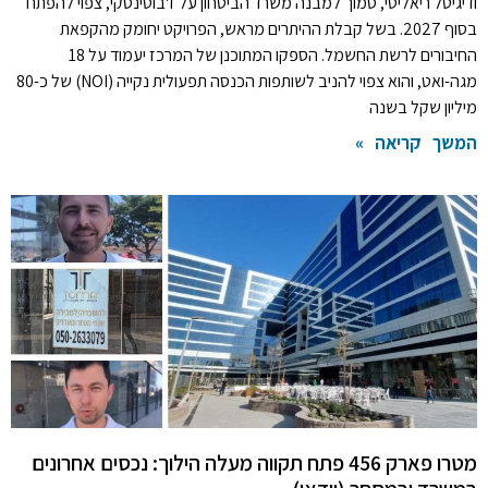
ודיגיטל ריאליטי, סמוך למבנה משרד הביטחון על ז'בוטינסקי, צפוי להפתח
בסוף 2027. בשל קבלת ההיתרים מראש, הפרויקט יחומק מהקפאת
החיבורים לרשת החשמל. הספקו המתוכנן של המרכז יעמוד על 18
מגה-ואט, והוא צפוי להניב לשותפות הכנסה תפעולית נקייה (NOI) של כ-80
מיליון שקל בשנה
המשך קריאה »
מטרו פארק 456 פתח תקווה מעלה הילוך: נכסים אחרונים